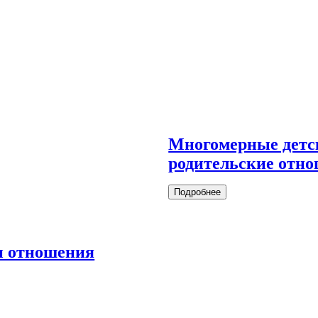
Многомерные детс
родительские отн
Подробнее
и отношения