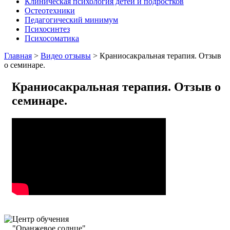
Клиническая психология детей и подростков
Остеотехники
Педагогический минимум
Психосинтез
Психосоматика
Главная
>
Видео отзывы
>
Краниосакральная терапия. Отзыв
о семинаре.
Краниосакральная терапия. Отзыв о
семинаре.
Центр обучения
"Оранжевое солнце"