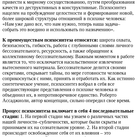
привести к мирному сосуществованию, путем преобразования
качеств из деструктивных в конструктивные. Психосинтез
нацелен на пробуждение целостности и формирование новой,
более широкой структуры отношений в психике человека:
«Нам уже дано все, что нам нужно, теперь наша задача–
собрать это воедино и использовать по назначению».
К преимуществам психосинтеза относятся:
широта охвата,
безопасность, гибкость, работа с глубинными слоями личного
бессознательного, ресурсность, а также обращение к
коллективному бессознательному. Важным моментом в работе
является то, что исключается насильственное извлечение
вытесненного материала. Бессознательное делится своими
секретами, открывает тайны, по мере готовности человека
соприкоснуться с ними, принять и отработать их. Как истинно
синтетическое учение, психосинтез вобрал в себя все
предшествующие представления о психике человека и
объединил их, в непротиворечивое единство. Роберто
Ассаджиоли, автор концепции, сильно опередил свое время.
Процесс психосинтеза включает в себя 4 последовательные
стадии:
1. На первой стадии мы узнаем о различных частях
нашей личности–субличностях, которые были скрыты и
принимаем их на сознательном уровне. 2. На второй стадии
происходит освобождение себя от их влияния – это