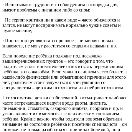
· Испытывают трудности с соблюдением распорядка дня,
имеют проблемы с питанием либо со сном;
· Не терпят критики ни в каком виде – часто обижаются и
злятся, не могут воспринимать нормально чужие советы и
чужое мнение;
· Постоянно цепляются за прошлое – не заводят новых
знакомств, не могут расстаться со старыми вещами и пр.
Если поведение ребёнка подходит под несколько
вышеперечисленных пунктов – это говорит о том, что
родителям стоит внимательнее относиться к переживаниям
ребёнка, к его жалобам. Если малыш слишком часто болеет, а
какой-либо физической или объективной причины для этого
нет, родителям стоит задуматься о консультации со
специалистом – детским психологом или нейропсихологом.
Психосоматика детских заболеваний рассматривает наиболее
часто встречающиеся недуги вроде рвоты, цистита,
пневмонии, стоматита, сахарного диабета, псориаза и пр. и
устанавливает их взаимосвязь с психическим состоянием
ребёнка. Крайне важно, чтобы родители вовремя обратили
внимание на состояние ребёнка и посетили специалиста – он
поможет не только разобраться в причинах болезней, но и