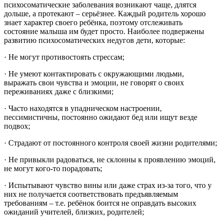
психосоматические заболевания возникают чаще, длятся
дольше, а протекают – серьёзнее. Каждый родитель хорошо
знает характер своего ребёнка, поэтому отслеживать
состояние малыша им будет просто. Наиболее подвержены
развитию психосоматических недугов дети, которые:
· Не могут противостоять стрессам;
· Не умеют контактировать с окружающими людьми,
выражать свои чувства и эмоции, не говорят о своих
переживаниях даже с близкими;
· Часто находятся в упадническом настроении,
пессимистичны, постоянно ожидают бед или ищут везде
подвох;
· Страдают от постоянного контроля своей жизни родителями;
· Не привыкли радоваться, не склонны к проявлению эмоций,
не могут кого-то порадовать;
· Испытывают чувство вины или даже страх из-за того, что у
них не получается соответствовать предъявляемым
требованиям – т.е. ребёнок боится не оправдать высоких
ожиданий учителей, близких, родителей;