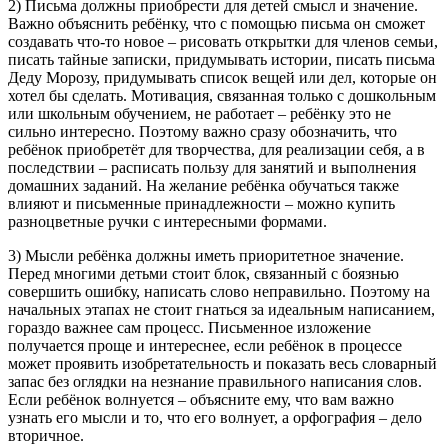
2) Письма должны приобрести для детей смысл и значение.
Важно объяснить ребёнку, что с помощью письма он сможет
создавать что-то новое – рисовать открытки для членов семьи,
писать тайные записки, придумывать истории, писать письма
Деду Морозу, придумывать список вещей или дел, которые он
хотел бы сделать. Мотивация, связанная только с дошкольным
или школьным обучением, не работает – ребёнку это не
сильно интересно. Поэтому важно сразу обозначить, что
ребёнок приобретёт для творчества, для реализации себя, а в
последствии – расписать пользу для занятий и выполнения
домашних заданий. На желание ребёнка обучаться также
влияют и письменные принадлежности – можно купить
разноцветные ручки с интересными формами.
3) Мысли ребёнка должны иметь приоритетное значение.
Перед многими детьми стоит блок, связанный с боязнью
совершить ошибку, написать слово неправильно. Поэтому на
начальных этапах не стоит гнаться за идеальным написанием,
гораздо важнее сам процесс. Письменное изложение
получается проще и интереснее, если ребёнок в процессе
может проявить изобретательность и показать весь словарный
запас без оглядки на незнание правильного написания слов.
Если ребёнок волнуется – объясните ему, что вам важно
узнать его мысли и то, что его волнует, а орфография – дело
вторичное.