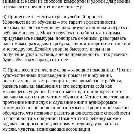
внимание, какой из способов комфортен и удобен для ребёнка
и отдавайте предпочтение именно ему.
6) Принесите элементы игры в учебный процесс.
Удовольствие от обучения – это гарант эффективности,
поэтому для достижения лучших результатов можно играть с
ребёнком в слова. Можно изучать и подбирать антонимы,
придумывать каламбуры, подбирать омонимы, разыгрывать
пантомимы, разгадывать ребусы, сочинять короткие стишки и
многое другое. Делайте упор на быстроту игры и на
получение удовольствия, а не на правильность – так ребёнок
будет обучаться гораздо охотнее.
7) Произнесение и чтение слов – хорошие помощники. Чтение
художественных произведений помогает в обучении,
поскольку позволяет расширить словарный запас ребёнка,
развить навыки мышления и его восприятия себя как
мыслящего существа. Стоит отметить, что приобрести эти
навыки можно и при устном обучении. Устное повествование,
прочтение книг вслух и слушание книг в аудиоформате –
отличный способ по восприятию языка. Прочитанное можно
обсуждать, что позволит развить анализаторские способности
и способности к общению. Помимо этого ребёнку можно
задавать вопросы по изученному материалу, узнавать их
мысли, чувства, возникающие ассоциации.