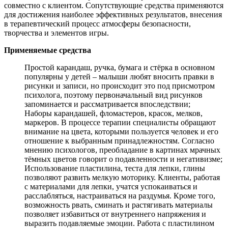
совместно с клиентом. Сопутствующие средства применяются
для достижения наиболее эффективных результатов, внесения
в терапевтический процесс атмосферы безопасности,
творчества и элементов игры.
Применяемые средства
Простой карандаш, ручка, бумага и стёрка в основном
популярны у детей – малыши любят вносить правки в
рисунки и записи, но происходит это под присмотром
психолога, поэтому первоначальный вид рисунков
запоминается и рассматривается впоследствии;
Наборы карандашей, фломастеров, красок, мелков,
маркеров. В процессе терапии специалисты обращают
внимание на цвета, которыми пользуется человек и его
отношение к выбранным принадлежностям. Согласно
мнению психологов, преобладание в картинах мрачных
тёмных цветов говорит о подавленности и негативизме;
Использование пластилина, теста для лепки, глины
позволяют развить мелкую моторику. Клиенты, работая
с материалами для лепки, учатся успокаиваться и
расслабляться, настраиваться на раздумья. Кроме того,
возможность рвать, сминать и растягивать материалы
позволяет избавиться от внутреннего напряжения и
выразить подавляемые эмоции. Работа с пластилином