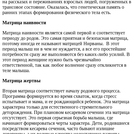
на рассказах и переживаниях взрослых людей, погруженных в
трансовое состояние. Оказалась, что генетическая память о
ранних этапах формирования физического тела есть.
Матрица наивности
Матрица наивности является самой первой и соответствует
периоду до родов. Это самая приятная и безопасная матрица,
поэтому иногда ее называют матрицей Нирваны. В этот
период малыш ни в чем не нуждается, а все его простейшие
потребности сразу же выполняются без каких-либо усилий. В
этот период женщине нужно быть чрезвычайно
ответственной, так как любое волнение сразу откликнется в
теле малыша.
Матрица жертвы
Вторая матрица соответствует началу родового процесса.
Программа формируется во время схваток, когда стресс
испытывает и мама, и ее рождающийся ребенок. Эта матрица
характерна только для естественного стремительного
деторождения. При плановом кесаревом сечении эта матрица
отсутствует. Это первая серьезная борьба малыша, где
начинают формироваться черты характера. Дети, родившиеся
посредством кесарева сечения, часто бывают излишне
доверчивы, а их волевые качества недостаточно развиты,