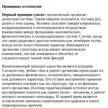
Принципы остеопатии
Первый принцип гласит:
человеческий организм –
целостная система. Таким образом получается, что наш дух,
разум и тело едины. Человек способен саморегулироваться,
координироваться и интегрироваться посредством
взаимосвязи между функциями анатомических,
физиологических и психосоциальных систем. Случаи, когда
эти связи разделяют диагностическим или лечебным путём,
всегда носят искусственный характер. Имеющиеся в
организме структуры всегда имеют механическую
взаимосвязь, так как помещены в оболочку из
соединительных тканей либо фасций.
Вышеназванный принцип единства является ведущим.
Согласно ему, любые сбои в работе организма происходят из-
за дисбаланса физического, психического, эмоционального
или духовного характера. Отсутствие внутренней гармонии
непременно повлияет как на структуру, так и на функции
всего организма. Поэтому практикующий остеопат всегда
рассматривает клиента как единое целое – механизм, в работе
которого возникают неполадки. И задачей врача является
установление причины пошатнувшегося здоровья и поиск
первопричины проблем.