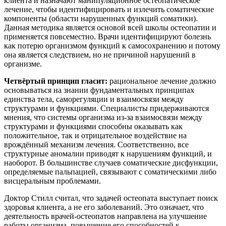
клиента и назначают манипуляционное остеопатическое
лечение, чтобы идентифицировать и излечить соматические
компоненты (области нарушенных функций соматики).
Данная методика является основой всей школы остеопатии и
применяется повсеместно. Врачи идентифицируют болезнь
как потерю организмом функций к самосохранению и потому
она является следствием, но не причиной нарушений в
организме.
Четвёртый принцип гласит:
рациональное лечение должно
основываться на знании фундаментальных принципах
единства тела, саморегуляции и взаимосвязи между
структурами и функциями. Специалисты придерживаются
мнения, что системы организма из-за взаимосвязи между
структурами и функциями способны оказывать как
положительное, так и отрицательное воздействие на
врождённый механизм лечения. Соответственно, все
структурные аномалии приводят к нарушениям функций, и
наоборот. В большинстве случаев соматические дисфункции,
определяемые пальпацией, связывают с соматическими либо
висцеральным проблемами.
Доктор Стилл считал, что задачей остеопата выступает поиск
здоровья клиента, а не его заболеваний. Это означает, что
деятельность врачей-остеопатов направлена на улучшение
работы организма, повышение его способностей к