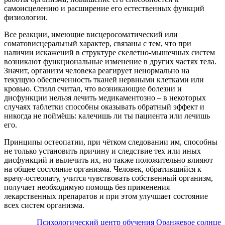
самоисцелению и расширение его естественных функций
физиологии.
Все реакции, имеющие висцеросоматический или
соматовисцеральный характер, связаны с тем, что при
наличии искажений в структуре скелетно-мышечных систем
возникают функциональные изменение в других частях тела.
Значит, организм человека реагирует ненормально на
текущую обеспеченность тканей нервными клетками или
кровью. Стилл считал, что возникающие болезни и
дисфункции нельзя лечить медикаментозно – в некоторых
случаях таблетки способны оказывать обратный эффект и
никогда не поймёшь: калечишь ли ты пациента или лечишь
его.
Принципы остеопатии, при чётком следовании им, способны
не только установить причину и следствие тех или иных
дисфункций и вылечить их, но также положительно влияют
на общее состояние организма. Человек, обратившийся к
врачу-остеопату, учится чувствовать собственный организм,
получает необходимую помощь без применения
лекарственных препаратов и при этом улучшает состояние
всех систем организма.
Психологический центр обучения Оранжевое солнце