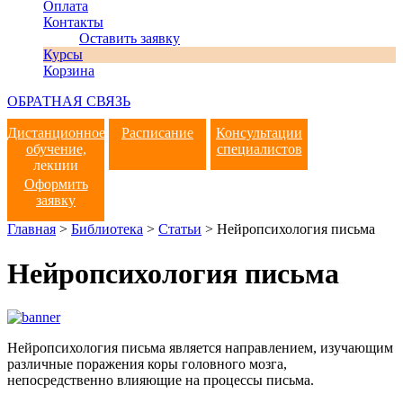
Оплата
Контакты
Оставить заявку
Курсы
Корзина
ОБРАТНАЯ СВЯЗЬ
Дистанционное
Расписание
Консультации
обучение,
специалистов
лекции
Оформить
заявку
Главная
>
Библиотека
>
Статьи
>
Нейропсихология письма
Нейропсихология письма
Нейропсихология письма является направлением, изучающим
различные поражения коры головного мозга,
непосредственно влияющие на процессы письма.