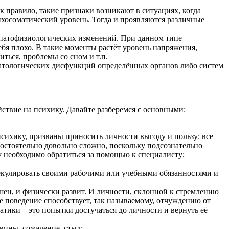
к правило, такие признаки возникают в ситуациях, когда
ихосоматический уровень. Тогда и проявляются различные
 патофизиологических изменений. При данном типе
ебя плохо. В такие моменты растёт уровень напряжения,
ться, проблемы со сном и т.п.
 патологических дисфункций определённых органов либо систем
йствие на психику. Давайте разберемся с основными:
психику, призваны приносить личности выгоду и пользу: все
остоятельно довольно сложно, поскольку подсознательно
у необходимо обратиться за помощью к специалисту;
пекулировать своими рабочими или учебными обязанностями и
шен, и физически развит. И личности, склонной к стремлению
кое поведение способствует, так называемому, отчуждению от
тики – это попытки достучаться до личности и вернуть её
 вины, сожаление, стыд;