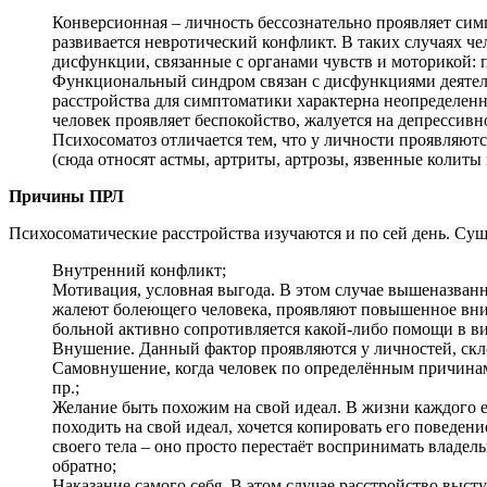
Конверсионная – личность бессознательно проявляет симп
развивается невротический конфликт. В таких случаях ч
дисфункции, связанные с органами чувств и моторикой: п
Функциональный синдром связан с дисфункциями деятел
расстройства для симптоматики характерна неопределенно
человек проявляет беспокойство, жалуется на депрессивн
Психосоматоз отличается тем, что у личности проявляют
(сюда относят астмы, артриты, артрозы, язвенные колиты и
Причины ПРЛ
Психосоматические расстройства изучаются и по сей день. Сущ
Внутренний конфликт;
Мотивация, условная выгода. В этом случае вышеназванн
жалеют болеющего человека, проявляют повышенное вним
больной активно сопротивляется какой-либо помощи в ви
Внушение. Данный фактор проявляются у личностей, ск
Самовнушение, когда человек по определённым причинам
пр.;
Желание быть похожим на свой идеал. В жизни каждого е
походить на свой идеал, хочется копировать его поведени
своего тела – оно просто перестаёт воспринимать владе
обратно;
Наказание самого себя. В этом случае расстройство выст