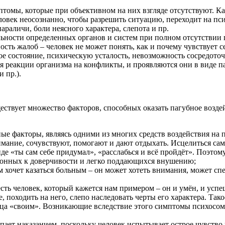
томы, которые при объективном на них взгляде отсутствуют. Ка
еловек неосознанно, чтобы разрешить ситуацию, переходит на пс
араличи, боли неясного характера, слепота и пр.
ьности определенных органов и систем при полном отсутствии
сть жалоб – человек не может понять, как и почему чувствует с
ое состояние, психическую усталость, невозможность сосредоточи
ся реакции организма на конфликты, и проявляются они в виде
 пр.).
ествует множество факторов, способных оказать пагубное возде
ые факторы, являясь одними из многих средств воздействия на 
ание, сочувствуют, помогают и дают отдыхать. Исцелиться сам
де «ты сам себе придумал», «расслабься и всё пройдёт». Поэтом
лонных к доверчивости и легко поддающихся внушению;
 хочет казаться больным – он может хотеть внимания, может с
сть человек, который кажется нам примером – он и умён, и успе
е, походить на него, слепо наследовать черты его характера. Та
льца «своим». Возникающие вследствие этого симптомы психосома
упает наказанием, поскольку человек испытывает острое чувство