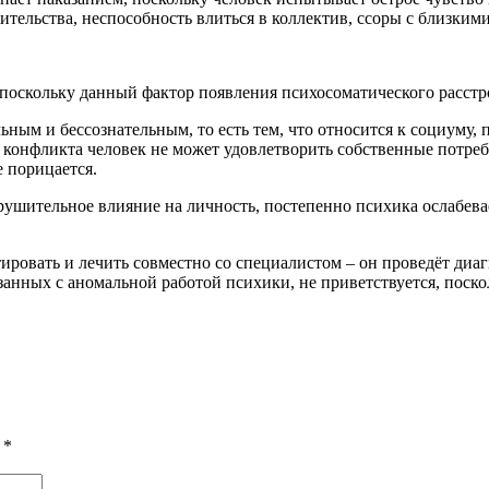
ительства, неспособность влиться в коллектив, ссоры с близкими
поскольку данный фактор появления психосоматического расстр
ым и бессознательным, то есть тем, что относится к социуму, п
 конфликта человек не может удовлетворить собственные потреб
 порицается.
рушительное влияние на личность, постепенно психика ослабевает
ировать и лечить совместно со специалистом – он проведёт диа
занных с аномальной работой психики, не приветствуется, поско
ы
*