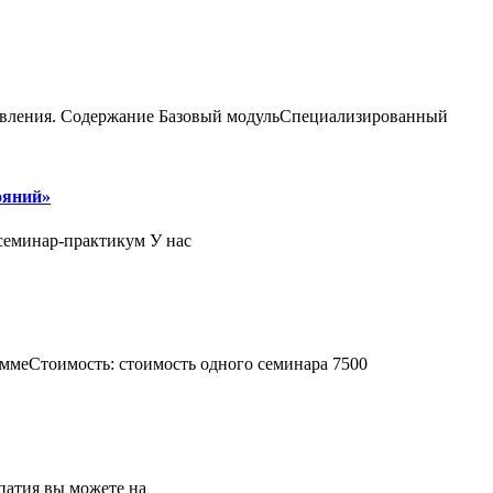
ления. Содержание Базовый модульСпециализированный
ояний»
 семинар-практикум У нас
ммеСтоимость: стоимость одного семинара 7500
патия вы можете на