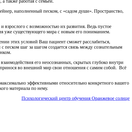
 а также работая с семьей.
нтейнер, наполненный песком, с «садом души». Пространство,
 и взрослого с возможностью их развития. Ведь пустое
ания уже существующего мира с новым его пониманием.
дении этих условий Ваш пациент сможет расслабиться,
 с песком шаг за шагом создается связь между сознательным
енком.
и взаимодействия его неосознанных, скрытых глубоко внутри
 принося во внешний мир свои отношения с самим собой. Всё
их максимально эффективными относительно конкретного вашего
кого материала по нему.
Психологический центр обучения Оранжевое солнце