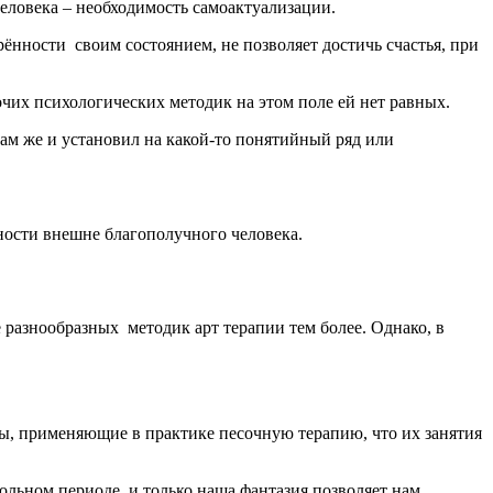
еловека – необходимость самоактуализации.
рённости своим состоянием, не позволяет достичь счастья, при
рочих психологических методик на этом поле ей нет равных.
сам же и установил на какой-то понятийный ряд или
ности внешне благополучного человека.
 разнообразных методик арт терапии тем более. Однако, в
ты, применяющие в практике песочную терапию, что их занятия
ольном периоде, и только наша фантазия позволяет нам