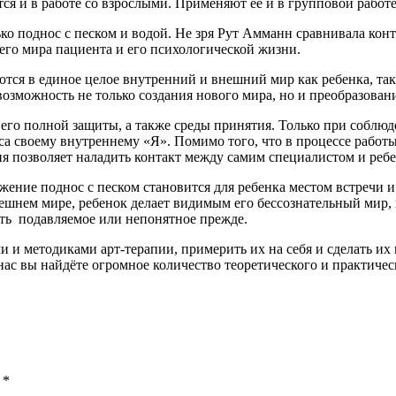
ся и в работе со взрослыми. Применяют её и в групповой работе,
лько поднос с песком и водой. Не зря Рут Амманн сравнивала ко
его мира пациента и его психологической жизни.
ются в единое целое внутренний и внешний мир как ребенка, так
т возможность не только создания нового мира, но и преобразов
 его полной защиты, а также среды принятия. Только при соблю
са своему внутреннему «Я». Помимо того, что в процессе работы
пия позволяет наладить контакт между самим специалистом и реб
жение поднос с песком становится для ребенка местом встречи 
ешнем мире, ребенок делает видимым его бессознательный мир,
нать подавляемое или непонятное прежде.
ми и методиками арт-терапии, примерить их на себя и сделать 
 нас вы найдёте огромное количество теоретического и практичес
ы
*