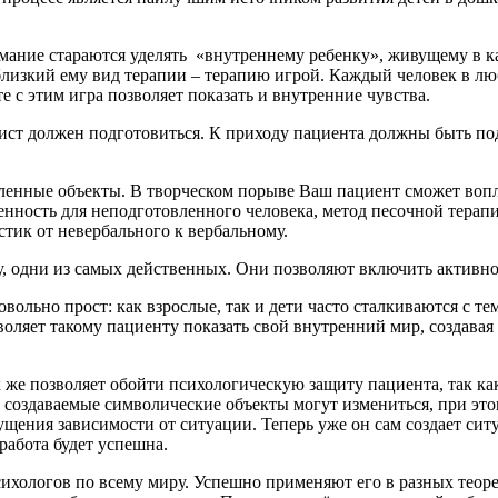
ание стараются уделять «внутреннему ребенку», живущему в каж
лизкий ему вид терапии – терапию игрой. Каждый человек в люб
 с этим игра позволяет показать и внутренние чувства.
алист должен подготовиться. К приходу пациента должны быть п
овленные объекты. В творческом порыве Ваш пациент сможет воп
ность для неподготовленного человека, метод песочной терапии
стик от невербального к вербальному.
ту, одни из самых действенных. Они позволяют включить активн
овольно прост: как взрослые, так и дети часто сталкиваются с 
зволяет такому пациенту показать свой внутренний мир, создав
 же позволяет обойти психологическую защиту пациента, так ка
к создаваемые символические объекты могут измениться, при эт
щения зависимости от ситуации. Теперь уже он сам создает сит
работа будет успешна.
ихологов по всему миру. Успешно применяют его в разных теоре