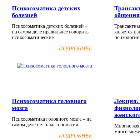
Психосоматика детских
Трансак
болезней
общения
Психосоматика детских болезней –
Трансактны
на самом деле правильнее говорить
является н
психосоматические
психологии
ПОДРОБНЕЕ
Психосоматика головного
Лекция.
мозга
физиоло
женского
Психосоматика головного мозга – на
самом деле нет такого понятия.
Многие жен
много може
ПОДРОБНЕЕ