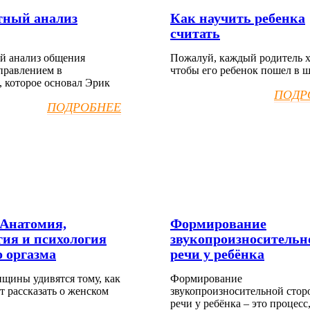
тный анализ
Как научить ребенка
считать
й анализ общения
Пожалуй, каждый родитель х
аправлением в
чтобы его ребенок пошел в 
, которое основал Эрик
ПОДР
ПОДРОБНЕЕ
 Анатомия,
Формирование
гия и психология
звукопроизносительн
 оргазма
речи у ребёнка
щины удивятся тому, как
Формирование
т рассказать о женском
звукопроизносительной сто
речи у ребёнка – это процесс,