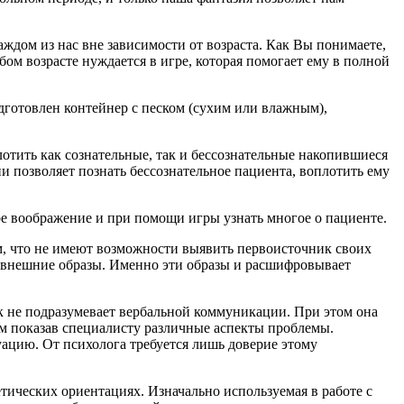
дом из нас вне зависимости от возраста. Как Вы понимаете,
ом возрасте нуждается в игре, которая помогает ему в полной
одготовлен контейнер с песком (сухим или влажным),
лотить как сознательные, так и бессознательные накопившиеся
 позволяет познать бессознательное пациента, воплотить ему
ое воображение и при помощи игры узнать многое о пациенте.
тем, что не имеют возможности выявить первоисточник своих
ая внешние образы. Именно эти образы и расшифровывает
к не подразумевает вербальной коммуникации. При этом она
ом показав специалисту различные аспекты проблемы.
уацию. От психолога требуется лишь доверие этому
тических ориентациях. Изначально используемая в работе с