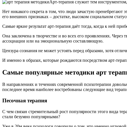
Арт-терапия служит тем инструментом,
Нет никакого секрета в том, что люди зачастую пренебрегают э
его внешних признаках – достатке, высоком социальном статус
Самые яркие результат арт-терапия даёт тогда, когда к ней п
Она заключена в творчестве и во всех его проявлениях. Через 
ассоциации или на эмоциональную составляющую.
Цензура сознания не может устоять перед образами, хотя отлич
И именно в образах, которые рождаются посредством арт-тера
Самые популярные методики арт терап
В направлениях и течениях современной психотерапии довольн
последнее время наиболее востребованы следующие вид терап
Песочная терапия
С чем связан стремительный рост популярности этого вида те
стали безумно популярными?
Уже в 20м веке психологи говорили о том, что именно игровой