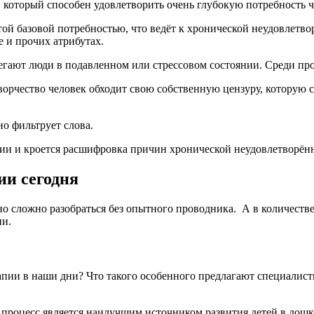
 который способен удовлетворить очень глубокую потребность ч
той базовой потребностью, что ведёт к хронической неудовлетво
е и прочих атрибутах.
рибегают люди в подавленном или стрессовом состоянии. Среди п
творчество человек обходит свою собственную цензуру, которую 
но фильтрует слова.
пии и кроется расшифровка причин хронической неудовлетворён
ии сегодня
о сложно разобраться без опытного проводника. А в количестве
ии.
рапии в наши дни? Что такого особенного предлагают специалис
 процесс является наилучшим источником развития детей в дошк